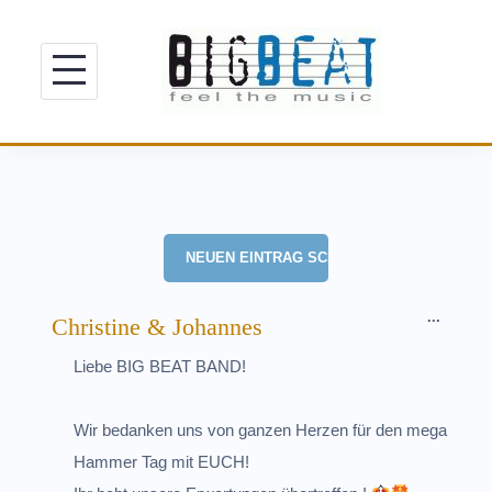
Skip
to
content
DIESE
...
Christine & Johannes
METAB
Liebe BIG BEAT BAND!
EIN-/A
Wir bedanken uns von ganzen Herzen für den mega
Hammer Tag mit EUCH!