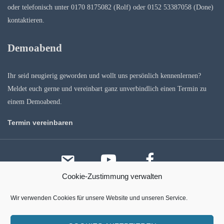
oder telefonisch unter 0170 8175082 (Rolf) oder 0152 53387058 (Done)
kontaktieren.
Demoabend
Ihr seid neugierig geworden und wollt uns persönlich kennenlernen?
Meldet euch gerne und vereinbart ganz unverbindlich einen Termin zu
einem Demoabend.
Termin vereinbaren
email
youtube
facebook
Cookie-Zustimmung verwalten
Wir verwenden Cookies für unsere Website und unseren Service.
Copyright © 2011-2026
|
BIGBEAT
|
feel the music
Cookie-Richtlinie (EU)
Datenschutzerklärung
Impressum